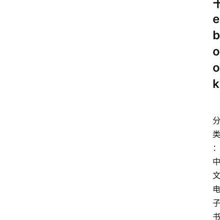
e
b
o
o
k
：