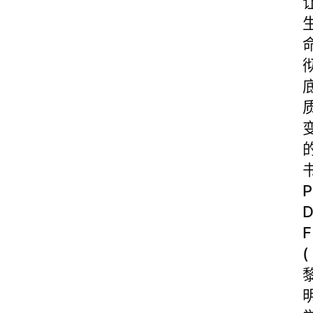
P
F
(