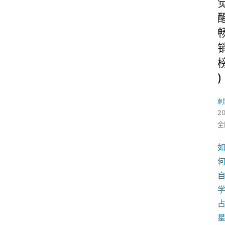
)
刺
2
全
学