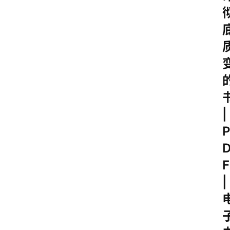
|
P
F
|