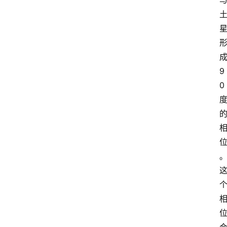
占
星
术
9
0