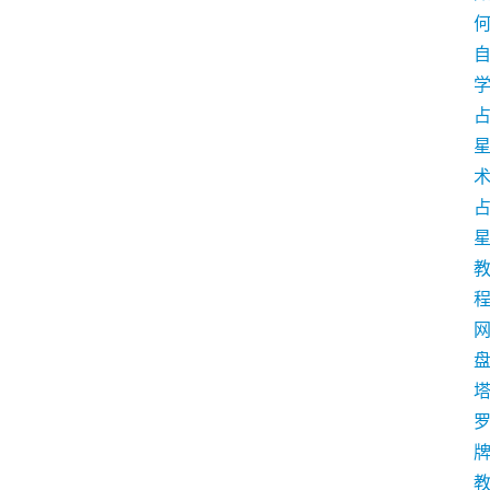
学
术
盘