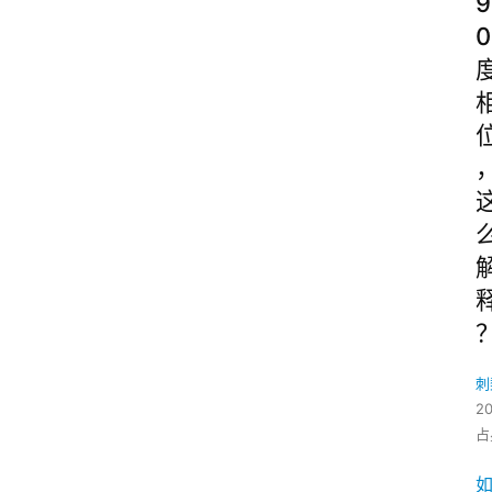
9
0
刺
2
占