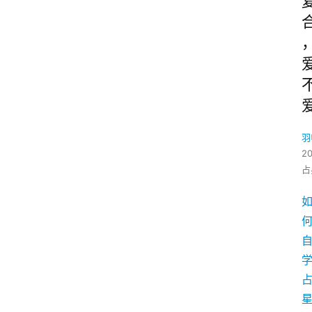
羽
2
占
学