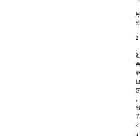
2
.
k
u