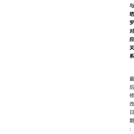
:							