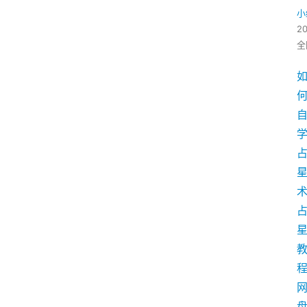
小
2
全
学
术
盘