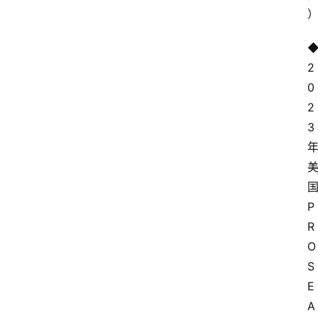
◆
2
0
2
3
P
R
O
S
E 
A