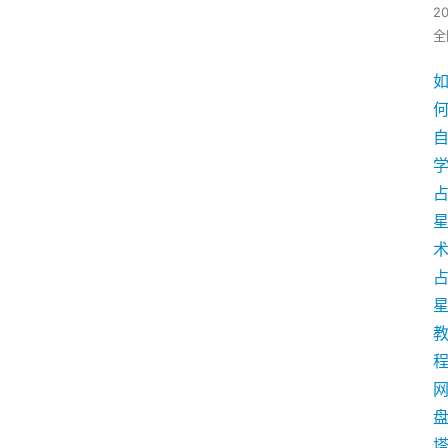
2
全
学
术
盘