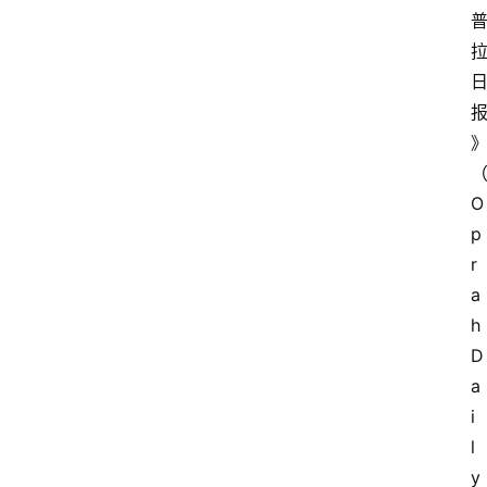
O
p
r
a
h 
D
a
i
l
y