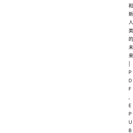
来
|
P
D
F
, 
E
P
U
B