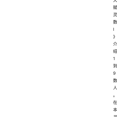
I
1
9