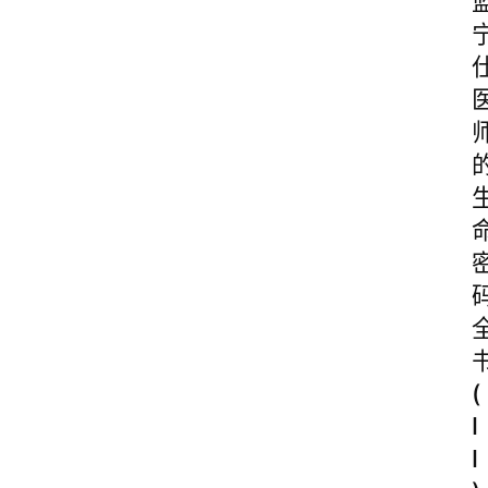
(
I
I