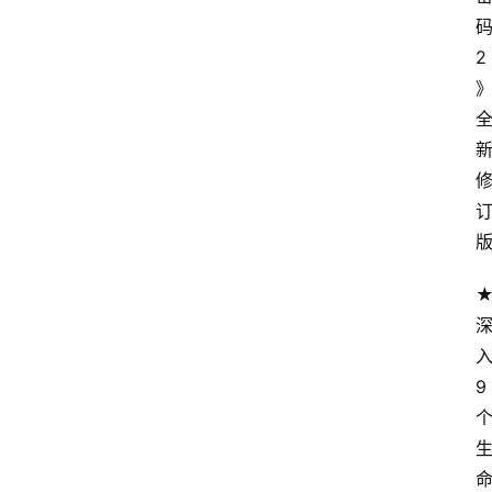
码
2 
占
》
星
术
9