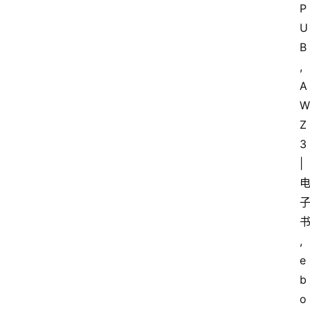
P
U
B
, 
A
W
Z
3
| 
,
e
b
o