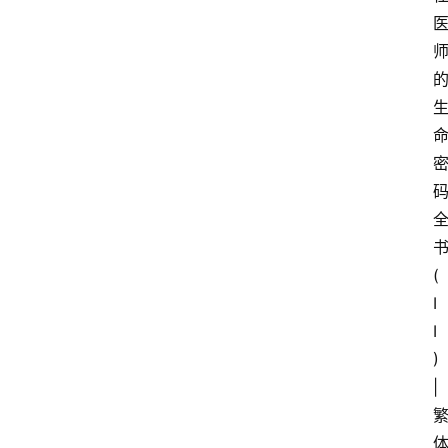
(
I
I
)
|