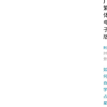
)
刺
2
全
学