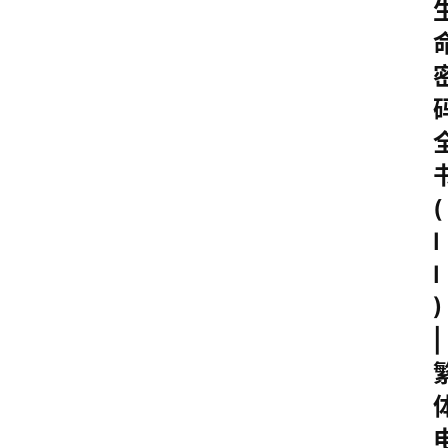
(
I
I
)
|