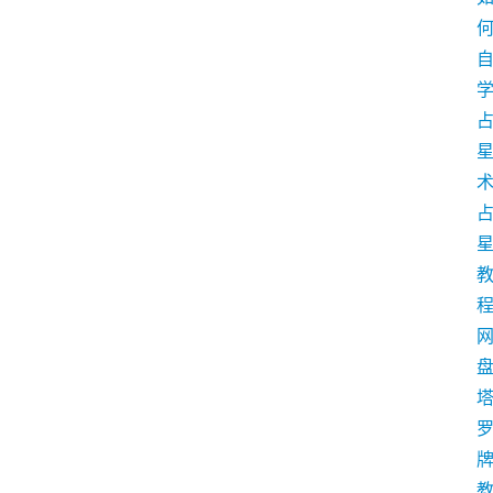
学
术
盘