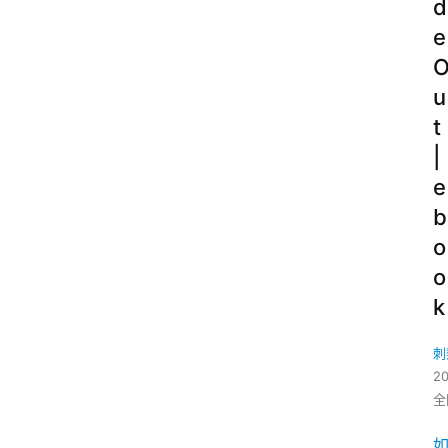
d
e
u
t
|
e
b
o
o
k
刺
2
全