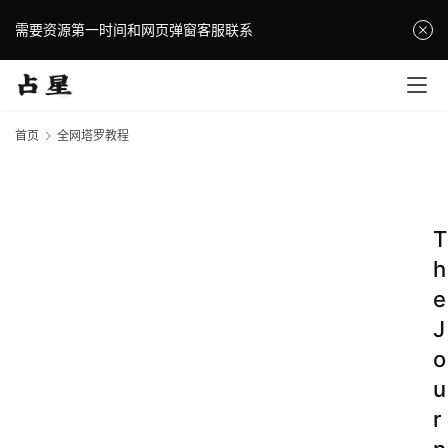
需要资源第一时间和网页弹窗客服联系
首页
全网塔罗教程
T
h
e
J
o
u
r