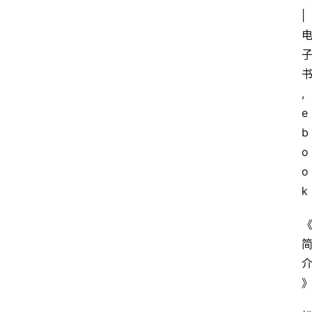
| 
,
e
b
o
o
k