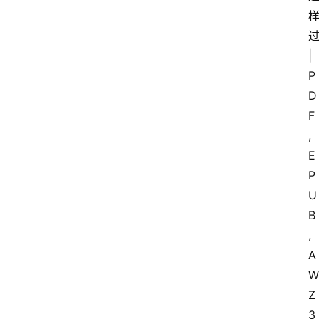
占
星
过
术
|
P
D
F
, 
E
P
U
B
, 
A
W
Z
3