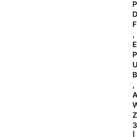
P
F
,
E
P
,
|