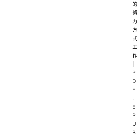
|
P
D
F
,
E
P
U
B