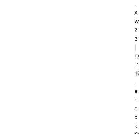
,
A
W
Z
3
|
,
e
b
o
o
k