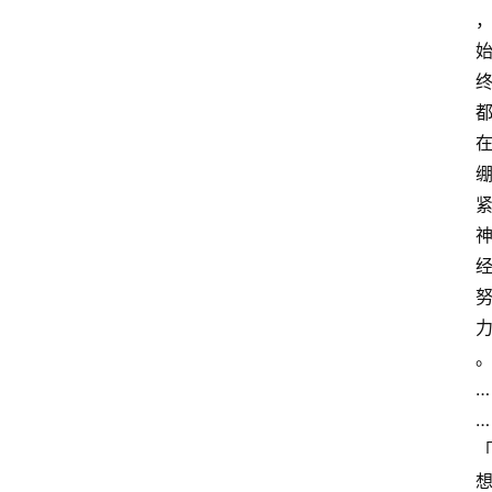
。
…
…