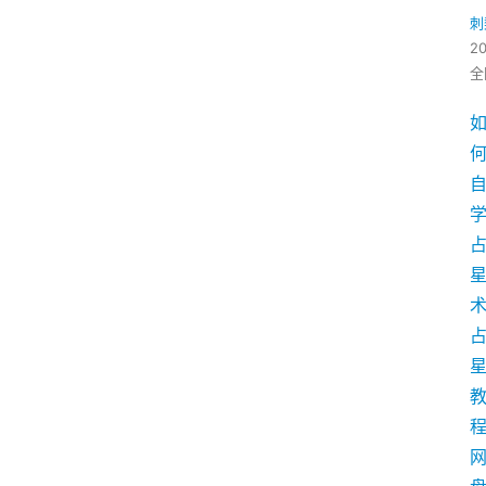
刺
2
全
学
术