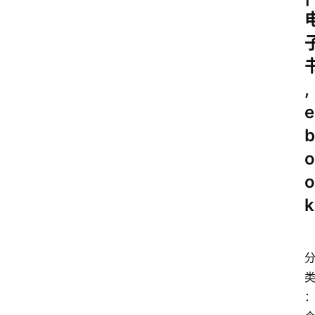
,
e
b
o
o
k
：