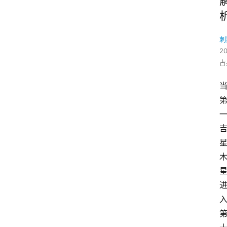
刺
2
占