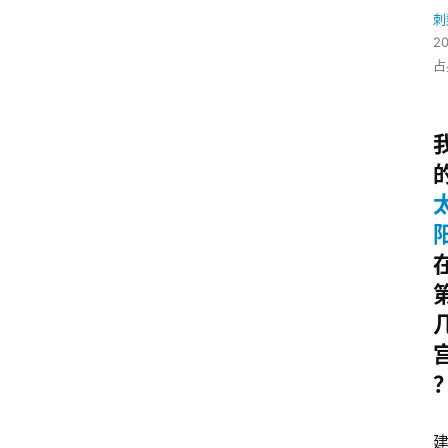
刺
2
占