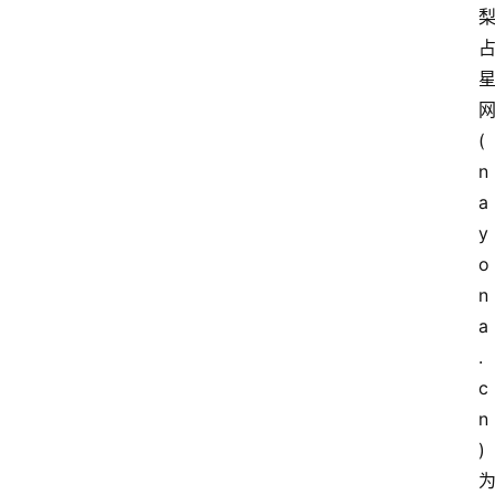
(
n
a
y
o
n
a
.
c
n
)