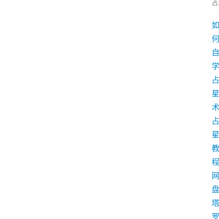
占
学
术
盘