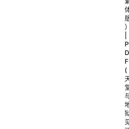
|
P
F
(