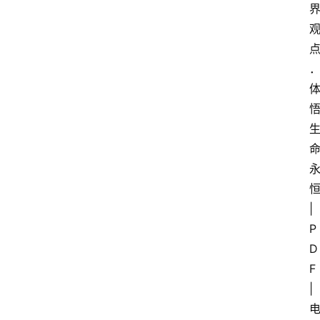
恒
|
P
D
F 
|