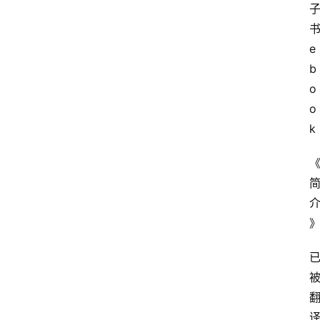
书
e
b
o
o
k