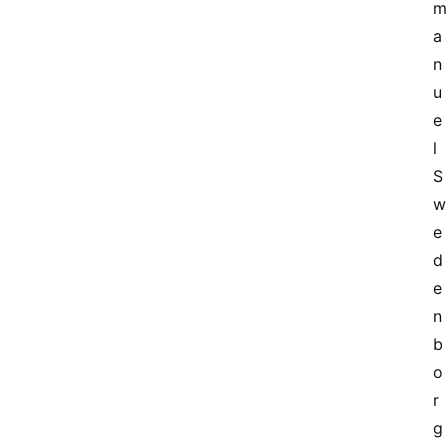
m
a
n
u
e
l 
S
w
e
d
e
n
b
o
r
g