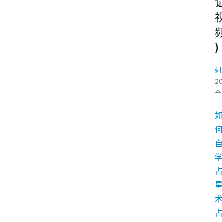
)
刺
2
全
学
术