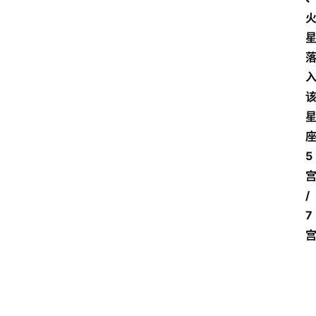
5
/
7