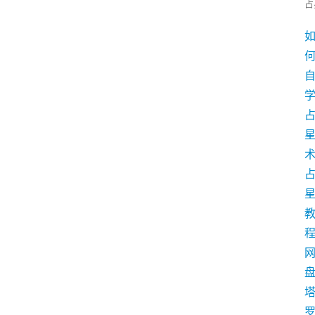
占
学
术
盘