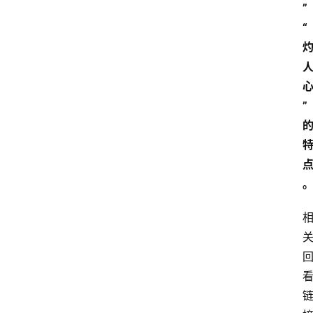
”
“
”