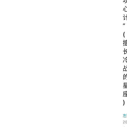
”
(
)
左
2