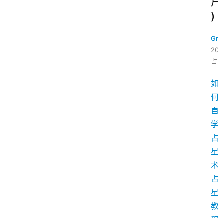
)
G
2
占
学
术