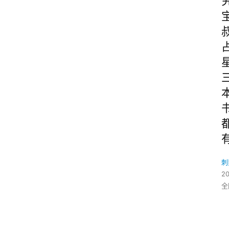
刺
2
全